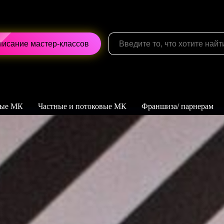
писание мастер-классов
ные МК
Частные и потоковые МК
Франшиза/ парнерам