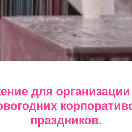
ение для организации
овогодних корпоратив
праздников.