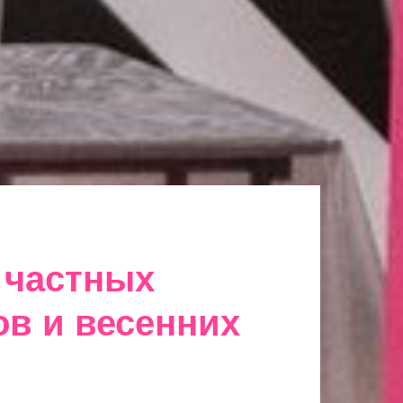
 частных
ов и весенних