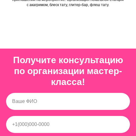
с акагримом, блеск тату, глитер-бар, флеш тату.
Получите консультацию
по организации мастер-
класса!