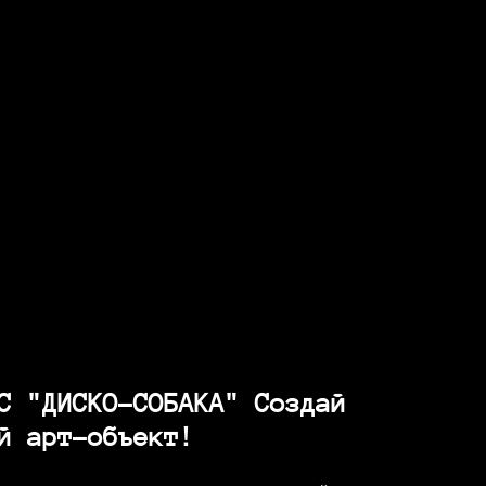
С "ДИСКО-СОБАКА" Создай
й арт-объект!