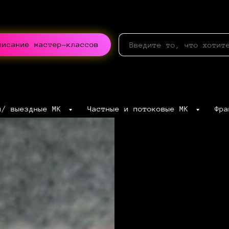
писание мастер-классов
ч/ выездные МК
Частные и потоковые МК
Фр