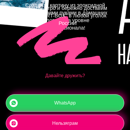
Создайте картину из эпоксидной
Мы быстро и бережно доставим
смолы своими руками в домашних
ваш "ART-BOX" в любой уголок
условиях на уровне
России!
профессионала!
Давайте дружить?
WhatsApp
Нельзяграм