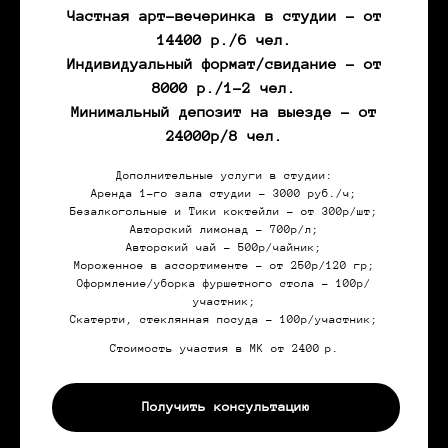
Частная арт-вечеринка в студии - от
14400 р./6 чел.
Индивидуальный формат/свидание - от
8000 р./1-2 чел.
Минимальный депозит на выезде - от
24000р/8 чел.
Дополнительные услуги в студии:
Аренда 1-го зала студии - 3000 руб./ч;
Безалкогольные и Тики коктейли - от 300р/шт;
Авторский лимонад - 700р/л;
Авторский чай - 500р/чайник;
Мороженное в ассортименте - от 250р/120 гр;
Оформление/уборка фуршетного стола - 100р/
участник;
Скатерти, стеклянная посуда - 100р/участник;
Стоимость участия в МК от 2400
р.
Получить консультацию