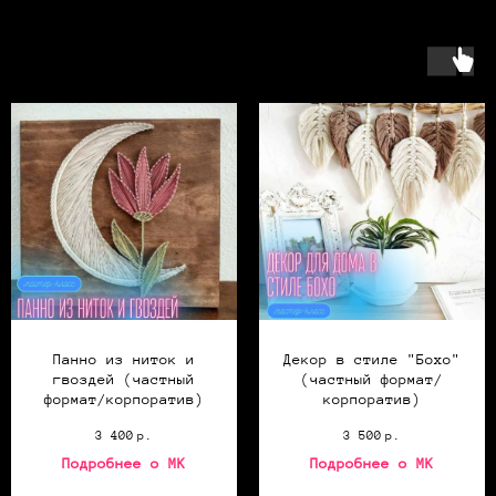
Панно из ниток и
Декор в стиле "Бохо"
гвоздей (частный
(частный формат/
формат/корпоратив)
корпоратив)
3 400
р.
3 500
р.
Подробнее о МК
Подробнее о МК