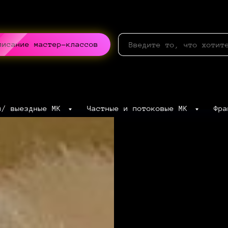
писание мастер-классов
ч/ выездные МК
Частные и потоковые МК
Фр